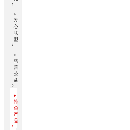
爱
心
联
盟
慈
善
公
益
特
色
产
品