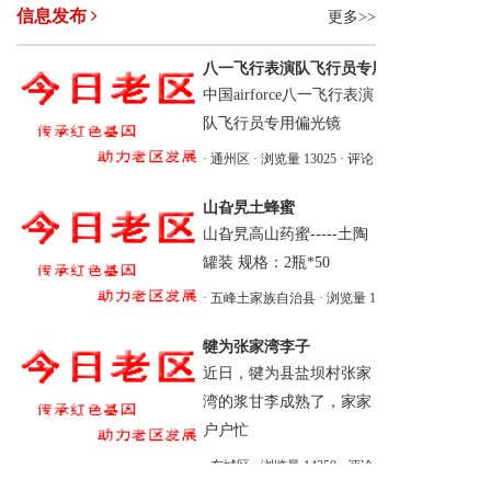
信息发布
更多>>
八一飞行表演队飞行员专用偏光镜
中国airforce八一飞行表演
队飞行员专用偏光镜
· 通州区
· 浏览量 13025
· 评论 0
· 2019-07-18 17:40
山旮旯土蜂蜜
山旮旯高山药蜜-----土陶
罐装 规格：2瓶*50
· 五峰土家族自治县
· 浏览量 13967
· 评论 0
· 2019
犍为张家湾李子
近日，犍为县盐坝村张家
湾的浆甘李成熟了，家家
户户忙
· 东城区
· 浏览量 14350
· 评论 0
· 2019-07-03 18:15