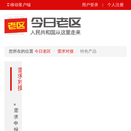
移动客户端
用户登录
|
个人注册
您所在的位置
今日老区
需求对接
特色产品
需
求
对
接
需
求
申
报