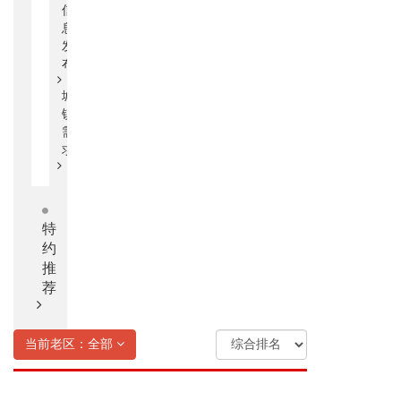
信
息
发
布
城
镇
需
求
特
约
推
荐
当前老区：全部