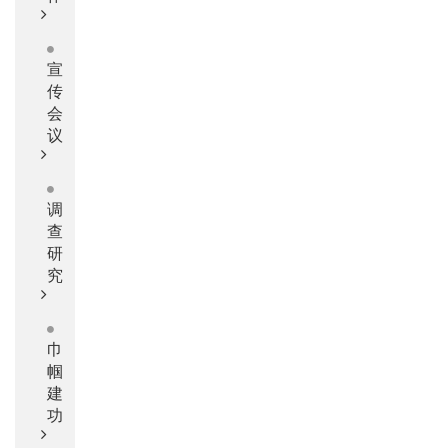
宣
传
会
议
调
查
研
究
巾
帼
建
功