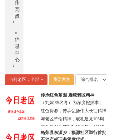
作
亮
点
信
息
中
心
当前老区：全部
我要发文
传承红色基因 赓续老区精神
（刘嫔 钱名冬）为深度挖掘本土
红色资源，传承弘扬伟大长征精神
与老区革命精神，献礼建党105周
年及红军长征胜利90周年，4月23
柘荣县东源乡：福源社区举行首批
日，湖北恩施州老促会、恩施州民
不动产权证书颁发仪式