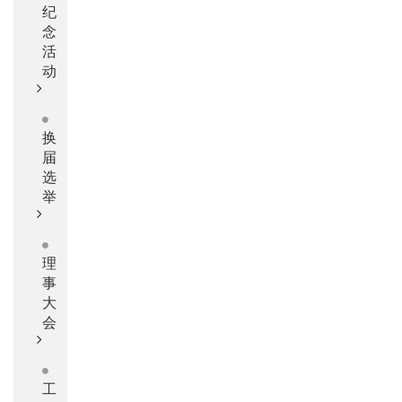
纪
念
活
动
换
届
选
举
理
事
大
会
工