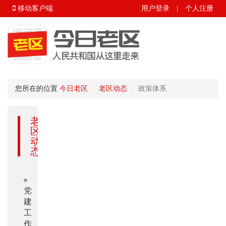
移动客户端
用户登录
|
个人注册
您所在的位置
今日老区
老区动态
政策体系
老
区
动
态
党
建
工
作