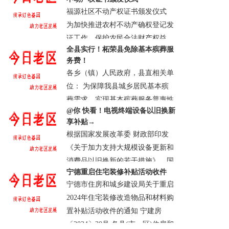
乐团......
福源社区不动产权证书颁发仪式
· 宣恩县
· 浏览：4645
· 评论0
· 2026-04-
为加快推进农村不动产确权登记发
24 11:23:37.0
证工作，保护农民合法财产权益，
全县实行！柘荣县免除基本殡葬服
秉持“服务为民、便民利民”的宗
务费！
旨。12月31日，东源乡联合县自然
各乡（镇）人民政府，县直相关单
资源局......
位： 为保障我县城乡居民基本殡
· 柘荣县
· 浏览：59537
· 评论0
· 2024-12-
葬需求，实现基本殡葬服务普惠性
31 18:25:07.0
@你 快看！电视终端设备以旧换新
和均等化，进一步推动殡葬改革和
享补贴→
促进殡葬事业科学发展，根据民政
根据国家发展改革委 财政部印发
部等1......
《关于加力支持大规模设备更新和
· 柘荣县
· 浏览：59577
· 评论0
· 2024-12-
消费品以旧换新的若干措施》，国
31 18:11:54.0
宁德重启住宅装修补贴活动收件
家广播电视总局办公厅、商务部办
宁德市住房和城乡建设局关于重启
公厅、文化和旅游部办公厅《关于
2024年住宅装修改造物品和材料购
做好酒店电......
置补贴活动收件的通知 宁建房
· 柘荣县
· 浏览：59391
· 评论0
· 2024-12-
〔2024〕30号 各县(市、区)住房和