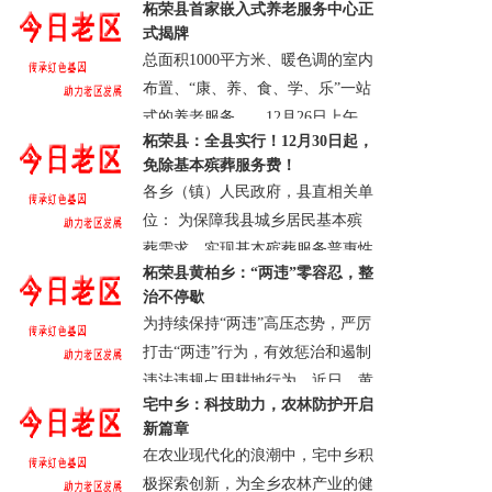
31 09:07:29.0
柘荣县首家嵌入式养老服务中心正
城乡建设局、发改委、财政局......
式揭牌
· 柘荣县
· 浏览：59468
· 评论0
· 2024-12-
总面积1000平方米、暖色调的室内
30 15:38:51.0
布置、“康、养、食、学、乐”一站
式的养老服务……12月26日上午，
柘荣县：全县实行！12月30日起，
柘荣县双城镇城南社区居民委员会
免除基本殡葬服务费！
联合福建微尚生活服务有限公司
各乡（镇）人民政府，县直相关单
打......
位： 为保障我县城乡居民基本殡
· 柘荣县
· 浏览：60057
· 评论0
· 2024-12-
葬需求，实现基本殡葬服务普惠性
27 15:46:04.0
柘荣县黄柏乡：“两违”零容忍，整
和均等化，进一步推动殡葬改革和
治不停歇
促进殡葬事业科学发展，根据民政
为持续保持“两违”高压态势，严厉
部等1......
打击“两违”行为，有效惩治和遏制
· 柘荣县
· 浏览：59921
· 评论0
· 2024-12-
违法违规占用耕地行为，近日，黄
27 09:21:37.0
宅中乡：科技助力，农林防护开启
柏乡以“零容忍”的态度，重拳出
新篇章
击、铁腕整治，全力推进“两违”治
在农业现代化的浪潮中，宅中乡积
理工......
极探索创新，为全乡农林产业的健