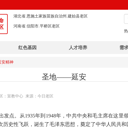
湖北省.恩施土家族苗族自治州.建始县老区
河南省.信阳市.平桥区老区
命
区
湖北省.襄阳市.襄州区老区
热
广西壮族自治区.钦州市.灵山县老区
红色基因
人才培养
需
延安精神
圣地——延安
 推荐老区：宣教中心 来源：今日老区
与出发点。从1935年到1948年，中共中央和毛主席在
次历史性飞跃，诞生了毛泽东思想，奠定了中华人民共和