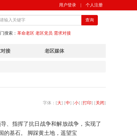
用户登录
|
个人注册
查询
门搜索：
革命老区
老区党员
需求对接
求对接
老区媒体
字体：[
大
] [
中
] [
小
] [
打印
] [
关闭
]
这里领导、指挥了抗日战争和解放战争，实现了
国的基石。 脚踩黄土地，遥望宝