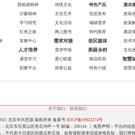
西柏坡精神
传统文化
特色产品
惠农
沂蒙精神
文化艺术
信息发布
政策
学习研究
文化活动
城镇需求
政策
红色之旅
网上图书
特约推荐
惠农
需求对接
老区媒体
神
宣教中心
技术
人才培养
美丽乡村
需求申报
文化
智慧
神
课堂学习
爱心联盟
精品民宿
职教平台
慈善公益
特色小镇
智慧
关于我们
联系我们
9-2021 北京华兴思源 版权所有 备案号:
京ICP备19022274号
：北京市石景山区杏石沟甲一号 邮编：100144 （ 免责声明：平台内信
员，不代表今日老区的观点和立场，如有侵权请来信或来电告知，我们将